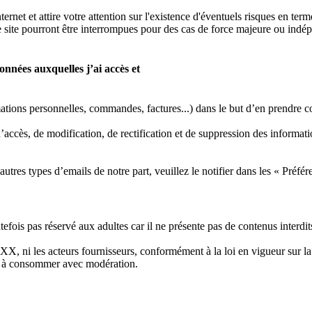
rnet et attire votre attention sur l'existence d'éventuels risques en term
e site pourront être interrompues pour des cas de force majeure ou indé
données auxquelles j’ai accès et
ons personnelles, commandes, factures...) dans le but d’en prendre conn
ccès, de modification, de rectification et de suppression des informat
utres types d’emails de notre part, veuillez le notifier dans les « Préf
utefois pas réservé aux adultes car il ne présente pas de contenus interd
XX, ni les acteurs fournisseurs, conformément à la loi en vigueur sur 
é, à consommer avec modération.